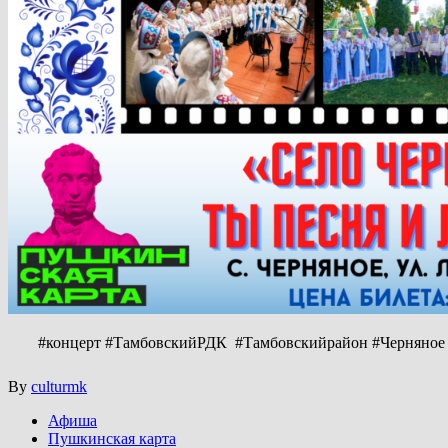
#концерт #ТамбовскийРДК #Тамбовскийрайон #Черняное
By
culturmk
Афиша
Пушкинская карта