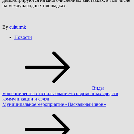
демонстрируются на многочисленных выставках, в том числе
на международных площадках.
By
culturmk
Новости
Навигация
по
записям
Виды
мошенничества с использованием современных средств
коммуникации и связи
Муниципальное мероприятие «Пасхальный звон»