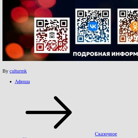
By
culturmk
Афиша
Навигация
по
записям
Сказочное