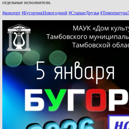
отдельные исполнители.
#концерт
#БугорчикНовогодний
#СтарыеДрузья
#Температура