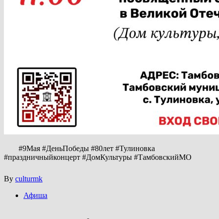
#9Мая #ДеньПобеды #80лет #Тулиновка
#праздничныйконцерт #ДомКультуры #ТамбовскийМО
By
culturmk
Афиша
Навигация