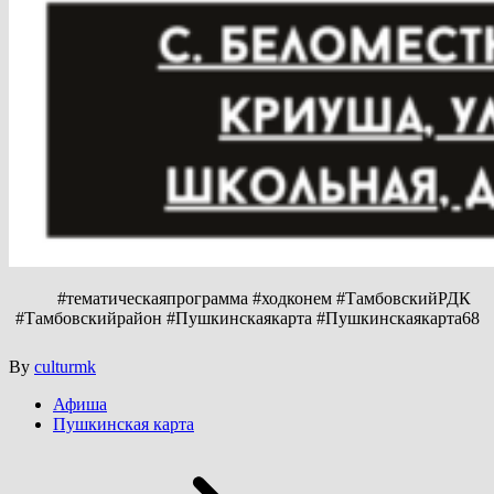
#тематическаяпрограмма #ходконем #ТамбовскийРДК
#Тамбовскийрайон #Пушкинскаякарта #Пушкинскаякарта68
By
culturmk
Афиша
Пушкинская карта
Навигация