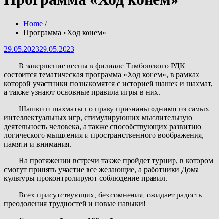
Home
Программа «Ход конем»
Posted
29.05.2023
29.05.2023
on
В завершение весны в филиале Тамбовского РДК
состоится тематическая программа «Ход конем», в рамках
которой участники познакомятся с историей шашек и шахмат,
а также узнают основные правила игры в них.
Шашки и шахматы по праву признаны одними из самых
интеллектуальных игр, стимулирующих мыслительную
деятельность человека, а также способствующих развитию
логического мышления и пространственного воображения,
памяти и внимания.
На протяжении встречи также пройдет турнир, в котором
смогут принять участие все желающие, а работники Дома
культуры проконтролируют соблюдение правил.
Всех присутствующих, без сомнения, ожидает радость
преодоления трудностей и новые навыки!