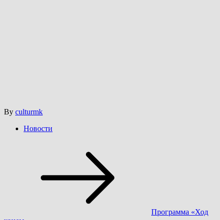
By
culturmk
Новости
Навигация
по
записям
Программа «Ход