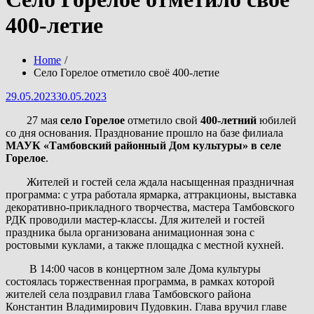
400-летие
Home
Село Горелое отметило своё 400-летие
Posted
29.05.2023
30.05.2023
on
27 мая
село Горелое
отметило свой
400-летний
юбилей
со дня основания. Празднование прошло на базе филиала
МАУК «Тамбовский районный Дом культуры» в селе
Горелое
.
Жителей и гостей села ждала насыщенная праздничная
программа: с
утра работала ярмарка, аттракционы,
выставка
декоративно-прикладного творчества,
мастера Тамбовского
РДК проводили мастер-классы. Для жителей и гостей
праздника была организована анимационная зона с
ростовыми куклами, а также площадка с местной кухней.
В 14:00 часов в концертном зале Дома культуры
состоялась торжественная программа, в рамках которой
жителей села поздравил глава Тамбовского района
Константин Владимирович Пудовкин. Глава вручил главе