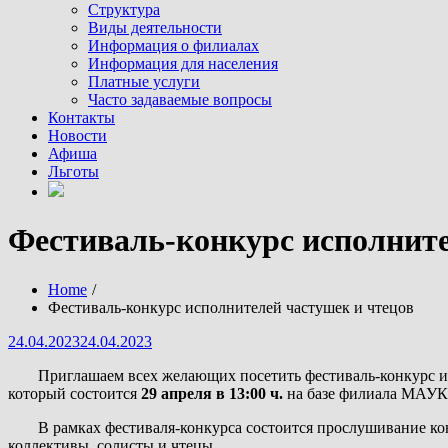
Структура
Виды деятельности
Информация о филиалах
Информация для населения
Платные услуги
Часто задаваемые вопросы
Контакты
Новости
Афиша
Льготы
Фестиваль-конкурс исполните
Home
Фестиваль-конкурс исполнителей частушек и чтецов
Posted
24.04.2023
24.04.2023
on
Приглашаем всех желающих посетить фестиваль-конкурс 
который состоится
29 апреля в 13:00 ч.
на базе филиала МАУК 
В рамках фестиваля-конкурса состоится прослушивание к
коллективы, солисты и чтецы.