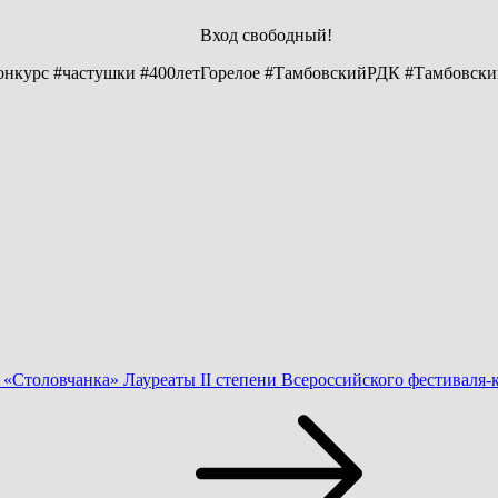
Вход свободный!
онкурс #частушки #400летГорелое #ТамбовскийРДК #Тамбовск
«Столовчанка» Лауреаты II степени Всероссийского фестиваля-