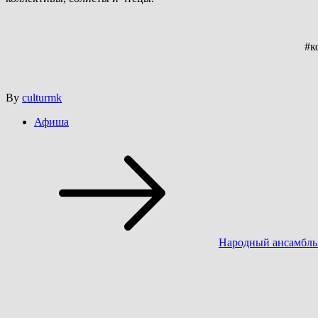
#к
By
culturmk
Афиша
Навигация
по
записям
Народный ансамбль 