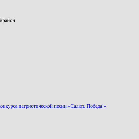
ийрайон
конкурса патриотической песни «Салют, Победа!»