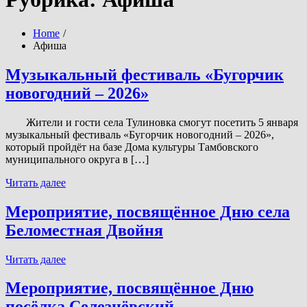
Home
Афиша
Музыкальный фестиваль «Бугорчик
новогодний – 2026»
Жители и гости села Тулиновка смогут посетить 5 января
музыкальный фестиваль «Бугорчик новогодний – 2026»,
который пройдёт на базе Дома культуры Тамбовского
муниципального округа в […]
Музыкальный
Читать далее
фестиваль
«Бугорчик
Мероприятие, посвящённое Дню села
новогодний
Беломестная Двойня
–
2026»
Мероприятие,
Читать далее
посвящённое
Дню
Мероприятие, посвящённое Дню
села
посёлка Селезнёвский