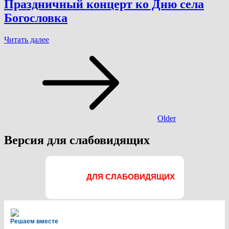
и
Праздничный концерт ко Дню села
музыка
Богословка
слились,
а
дальше
Праздничный
Читать далее
песня
концерт
Навигация
зазвучала»
ко
по
Дню
села
записям
Богословка
Older
Версия для слабовидящих
ДЛЯ СЛАБОВИДЯЩИХ
Решаем вместе