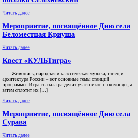
Беломестная
Двойня
Мероприятие,
Читать далее
посвящённое
Дню
Мероприятие, посвящённое Дню села
посёлка
Беломестная Криуша
Селезнёвский
Мероприятие,
Читать далее
посвящённое
Дню
Квест «КУЛЬТигра»
села
Беломестная
Живопись, народная и классическая музыка, танец и
Криуша
архитектура России – вот основные темы станций
программы. Игра сначала разделит участников на команды, а
затем сплотит их […]
Квест
Читать далее
«КУЛЬТигра»
Мероприятие, посвящённое Дню села
Сурава
Мероприятие,
Читать далее